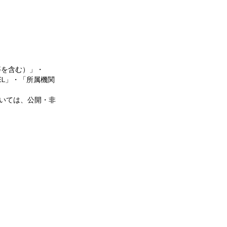
等を含む）」・
L」・「所属機関
ついては、公開・非