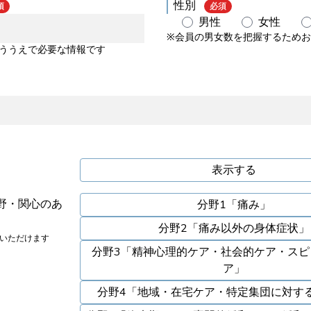
性別
須
必須
男性
女性
※会員の男女数を把握するため
行ううえで必要な情報です
表示する
野・関心のあ
分野1「痛み」
分野2「痛み以外の身体症状」
択いただけます
分野3「精神心理的ケア・社会的ケア・スピ
ア」
分野4「地域・在宅ケア・特定集団に対す