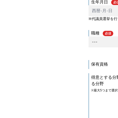
生年月日
必
※代議員選挙を
職種
必須
保有資格
得意とする分
る分野
※最大5つまで選