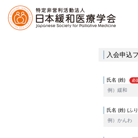
入会申込
氏名 (姓)
必
氏名 (姓) (ふ